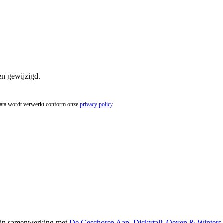
en gewijzigd.
 data wordt verwerkt conform onze
privacy policy
.
in samenwerking met
De Geschoren Aap
,
Dickytall
,
Oeyen & Winters