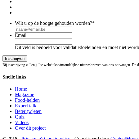
Wilt u op de hoogte gehouden worden?
*
Email
Dit veld is bedoeld voor validatiedoeleinden en moet niet word
Bij inschrijving zullen jullie wekelijkse/maandelijkse nieuwsbrieven van ons ontvangen. De
Snelle links
Home
Magazine
Food-helden
Expert talk
Beter (w)eten
Quiz
Videos
Over dit project
© 2018 -
Privacy- & Cookiepolicy
-
Gerealiseerd door
ContentMoon