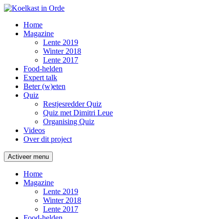
Home
Magazine
Lente 2019
Winter 2018
Lente 2017
Food-helden
Expert talk
Beter (w)eten
Quiz
Restjesredder Quiz
Quiz met Dimitri Leue
Organising Quiz
Videos
Over dit project
Activeer menu
Home
Magazine
Lente 2019
Winter 2018
Lente 2017
Food-helden